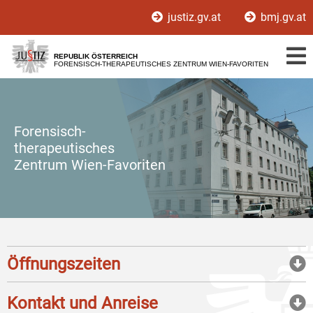
Zur
Zum
justiz.gv.at
bmj.gv.at
Hauptnavigation
Inhalt
[1]
[2]
REPUBLIK ÖSTERREICH
FORENSISCH-THERAPEUTISCHES ZENTRUM WIEN-FAVORITEN
Forensisch-
therapeutisches
Zentrum Wien-Favoriten
Öffnungszeiten
Kontakt und Anreise