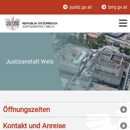
Zur
Zum
justiz.gv.at
bmj.gv.at
Hauptnavigation
Inhalt
[1]
[2]
REPUBLIK ÖSTERREICH
JUSTIZANSTALT WELS
Justizanstalt Wels
Öffnungszeiten
Kontakt und Anreise