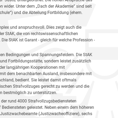
ion wider. Unter dem „Dach der Akademie“ sind seit
hule“) und die Abteilung Fortbildung (ehem.
plex und anspruchsvoll. Dies zeigt auch die
er StAK, die von rechtswissenschaftlichen
ie StAK ist Garant - gleich für welche Profession -
gsten Bedingungen und Spannungsfeldern. Die StAK
und Fortbildungsstätte, sondern leistet zusätzlich
h der langjährigen Kooperationen mit
 mit dem benachbarten Ausland, insbesondere mit
hland, bedient. Sie leistet damit oftmals
ischen Strafvollzuges gerecht zu werden und die
en bestmöglich zu unterstützen.
n der rund 4000 Strafvollzugsbediensteten
 Bediensteten geleistet. Neben einem dem höheren
e Justizwachebeamte (Justizwacheoffiziere), sechs