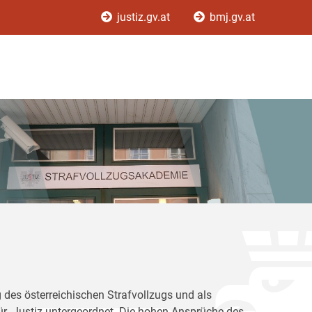
justiz.gv.at
bmj.gv.at
 des österreichischen Strafvollzugs und als
für Justiz untergeordnet. Die hohen Ansprüche des