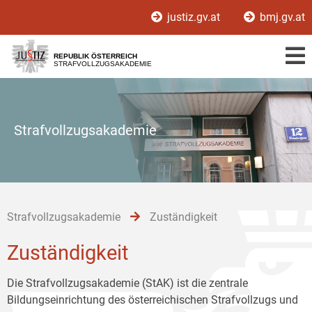
Zur
Zum
Zum
justiz.gv.at
bmj.gv.at
Hauptnavigation
Inhalt
Untermenü
[1]
[2]
[3]
REPUBLIK ÖSTERREICH
STRAFVOLLZUGSAKADEMIE
Strafvollzugsakademie
Strafvollzugsakademie
Zuständigkeit
Zuständigkeit
Die Strafvollzugsakademie (StAK) ist die zentrale
Bildungseinrichtung des österreichischen Strafvollzugs und