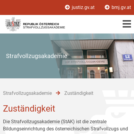
Zur
Zum
Zum
justiz.gv.at
bmj.gv.at
Hauptnavigation
Inhalt
Untermenü
[1]
[2]
[3]
REPUBLIK ÖSTERREICH
STRAFVOLLZUGSAKADEMIE
Strafvollzugsakademie
Strafvollzugsakademie
Zuständigkeit
Zuständigkeit
Die Strafvollzugsakademie (StAK) ist die zentrale
Bildungseinrichtung des österreichischen Strafvollzugs und