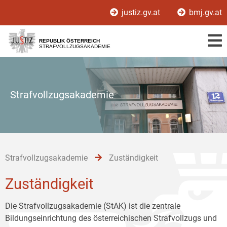
Zur
Zum
Zum
justiz.gv.at
bmj.gv.at
Hauptnavigation
Inhalt
Untermenü
[1]
[2]
[3]
REPUBLIK ÖSTERREICH
STRAFVOLLZUGSAKADEMIE
Strafvollzugsakademie
Strafvollzugsakademie
Zuständigkeit
Zuständigkeit
Die Strafvollzugsakademie (StAK) ist die zentrale
Bildungseinrichtung des österreichischen Strafvollzugs und