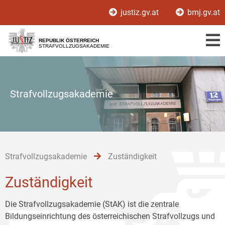
Zur
Zum
Zum
justiz.gv.at
bmj.gv.at
Hauptnavigation
Inhalt
Untermenü
[1]
[2]
[3]
REPUBLIK ÖSTERREICH
STRAFVOLLZUGSAKADEMIE
Strafvollzugsakademie
Strafvollzugsakademie
Zuständigkeit
Zuständigkeit
Die Strafvollzugsakademie (StAK) ist die zentrale
Bildungseinrichtung des österreichischen Strafvollzugs und