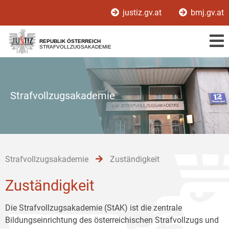
Zur
Zum
Zum
justiz.gv.at
bmj.gv.at
Hauptnavigation
Inhalt
Untermenü
[1]
[2]
[3]
REPUBLIK ÖSTERREICH
STRAFVOLLZUGSAKADEMIE
Strafvollzugsakademie
Strafvollzugsakademie
Zuständigkeit
Zuständigkeit
Die Strafvollzugsakademie (StAK) ist die zentrale
Bildungseinrichtung des österreichischen Strafvollzugs und