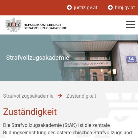
Zur
Zum
Zum
justiz.gv.at
bmj.gv.at
Hauptnavigation
Inhalt
Untermenü
[1]
[2]
[3]
REPUBLIK ÖSTERREICH
STRAFVOLLZUGSAKADEMIE
Strafvollzugsakademie
Strafvollzugsakademie
Zuständigkeit
Zuständigkeit
Die Strafvollzugsakademie (StAK) ist die zentrale
Bildungseinrichtung des österreichischen Strafvollzugs und