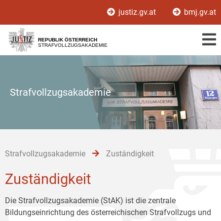
Zur
Zum
Zum
justiz.gv.at
bmj.gv.at
Hauptnavigation
Inhalt
Untermenü
[1]
[2]
[3]
REPUBLIK ÖSTERREICH
STRAFVOLLZUGSAKADEMIE
Strafvollzugsakademie
Strafvollzugsakademie
Zuständigkeit
Zuständigkeit
Die Strafvollzugsakademie (StAK) ist die zentrale
Bildungseinrichtung des österreichischen Strafvollzugs und