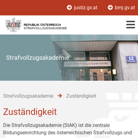
Zur
Zum
Zum
justiz.gv.at
bmj.gv.at
Hauptnavigation
Inhalt
Untermenü
[1]
[2]
[3]
REPUBLIK ÖSTERREICH
STRAFVOLLZUGSAKADEMIE
Strafvollzugsakademie
Strafvollzugsakademie
Zuständigkeit
Zuständigkeit
Die Strafvollzugsakademie (StAK) ist die zentrale
Bildungseinrichtung des österreichischen Strafvollzugs und