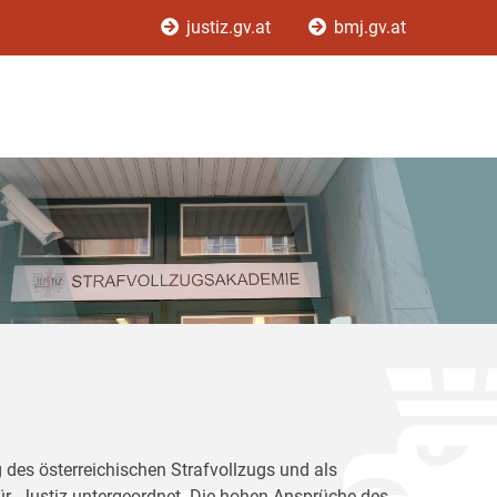
justiz.gv.at
bmj.gv.at
 des österreichischen Strafvollzugs und als
für Justiz untergeordnet. Die hohen Ansprüche des