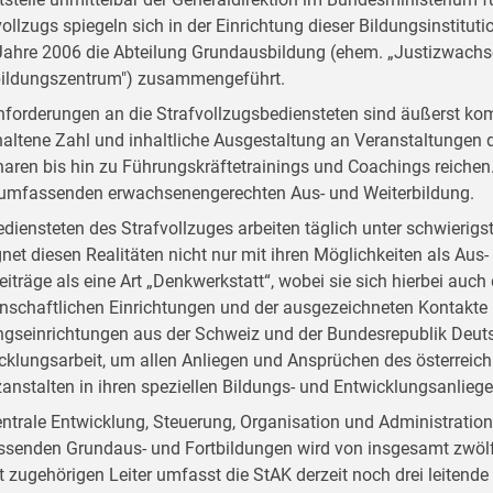
vollzugs spiegeln sich in der Einrichtung dieser Bildungsinstitut
ahre 2006 die Abteilung Grundausbildung (ehem. „Justizwachsc
bildungszentrum") zusammengeführt.
nforderungen an die Strafvollzugsbediensteten sind äußerst kom
altene Zahl und inhaltliche Ausgestaltung an Veranstaltungen d
aren bis hin zu Führungskräftetrainings und Coachings reichen. D
 umfassenden erwachsenengerechten Aus- und Weiterbildung.
ediensteten des Strafvollzuges arbeiten täglich unter schwieri
net diesen Realitäten nicht nur mit ihren Möglichkeiten als Aus- 
Beiträge als eine Art „Denkwerkstatt“, wobei sie sich hierbei auc
nschaftlichen Einrichtungen und der ausgezeichneten Kontakte
ngseinrichtungen aus der Schweiz und der Bundesrepublik Deutsc
cklungsarbeit, um allen Anliegen und Ansprüchen des österreich
zanstalten in ihren speziellen Bildungs- und Entwicklungsanlieg
entrale Entwicklung, Steuerung, Organisation und Administratio
senden Grundaus- und Fortbildungen wird von insgesamt zwölf
t zugehörigen Leiter umfasst die StAK derzeit noch drei leitend