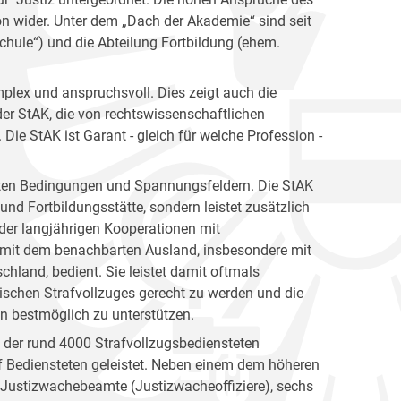
ion wider. Unter dem „Dach der Akademie“ sind seit
hule“) und die Abteilung Fortbildung (ehem.
plex und anspruchsvoll. Dies zeigt auch die
er StAK, die von rechtswissenschaftlichen
ie StAK ist Garant - gleich für welche Profession -
gsten Bedingungen und Spannungsfeldern. Die StAK
und Fortbildungsstätte, sondern leistet zusätzlich
h der langjährigen Kooperationen mit
 mit dem benachbarten Ausland, insbesondere mit
hland, bedient. Sie leistet damit oftmals
ischen Strafvollzuges gerecht zu werden und die
en bestmöglich zu unterstützen.
n der rund 4000 Strafvollzugsbediensteten
 Bediensteten geleistet. Neben einem dem höheren
e Justizwachebeamte (Justizwacheoffiziere), sechs