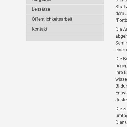
Straf
Leitsätze
dem J
Öffentlichkeitsarbeit
"Fort
Kontakt
Die A
abgeh
Semin
einer
Die B
begeg
ihre 
wisse
Bildu
Entwi
Justi
Die z
umfas
Diens