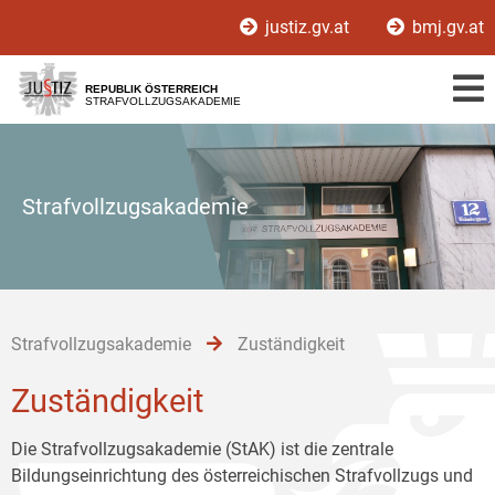
Zur
Zum
Zum
justiz.gv.at
bmj.gv.at
Hauptnavigation
Inhalt
Untermenü
[1]
[2]
[3]
REPUBLIK ÖSTERREICH
STRAFVOLLZUGSAKADEMIE
Strafvollzugsakademie
Strafvollzugsakademie
Zuständigkeit
Zuständigkeit
Die Strafvollzugsakademie (StAK) ist die zentrale
Bildungseinrichtung des österreichischen Strafvollzugs und