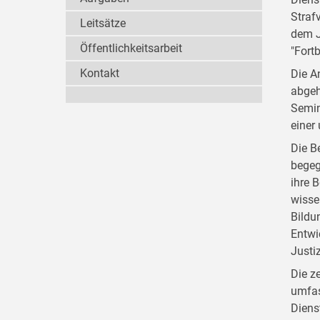
Straf
Leitsätze
dem J
Öffentlichkeitsarbeit
"Fort
Kontakt
Die A
abgeh
Semin
einer
Die B
begeg
ihre 
wisse
Bildu
Entwi
Justi
Die z
umfas
Diens