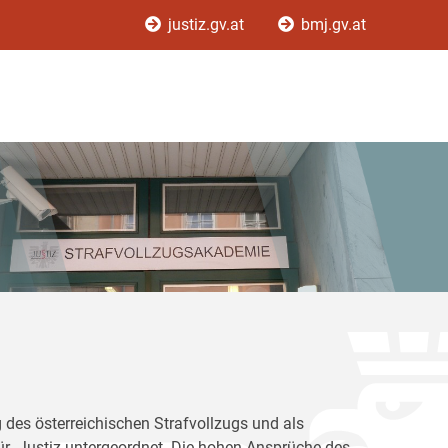
justiz.gv.at
bmj.gv.at
 des österreichischen Strafvollzugs und als
für Justiz untergeordnet. Die hohen Ansprüche des