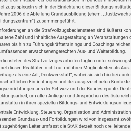
vollzugs spiegeln sich in der Einrichtung dieser Bildungsinstitut
ahre 2006 die Abteilung Grundausbildung (ehem. „Justizwachsc
bildungszentrum") zusammengeführt.
nforderungen an die Strafvollzugsbediensteten sind äußerst kom
altene Zahl und inhaltliche Ausgestaltung an Veranstaltungen d
aren bis hin zu Führungskräftetrainings und Coachings reichen. D
 umfassenden erwachsenengerechten Aus- und Weiterbildung.
ediensteten des Strafvollzuges arbeiten täglich unter schwieri
net diesen Realitäten nicht nur mit ihren Möglichkeiten als Aus- 
Beiträge als eine Art „Denkwerkstatt“, wobei sie sich hierbei auc
nschaftlichen Einrichtungen und der ausgezeichneten Kontakte
ngseinrichtungen aus der Schweiz und der Bundesrepublik Deutsc
cklungsarbeit, um allen Anliegen und Ansprüchen des österreich
zanstalten in ihren speziellen Bildungs- und Entwicklungsanlieg
entrale Entwicklung, Steuerung, Organisation und Administratio
senden Grundaus- und Fortbildungen wird von insgesamt zwölf
t zugehörigen Leiter umfasst die StAK derzeit noch drei leitend