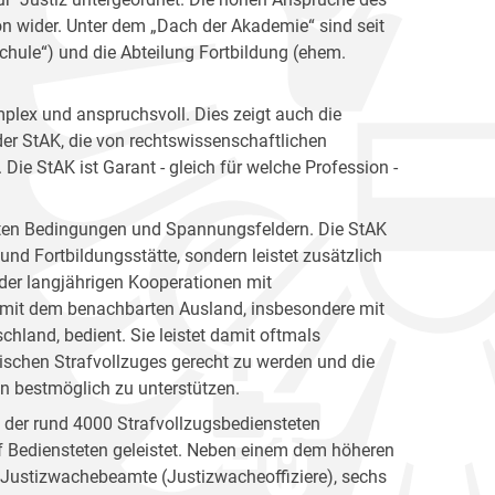
ion wider. Unter dem „Dach der Akademie“ sind seit
hule“) und die Abteilung Fortbildung (ehem.
plex und anspruchsvoll. Dies zeigt auch die
er StAK, die von rechtswissenschaftlichen
ie StAK ist Garant - gleich für welche Profession -
gsten Bedingungen und Spannungsfeldern. Die StAK
und Fortbildungsstätte, sondern leistet zusätzlich
h der langjährigen Kooperationen mit
 mit dem benachbarten Ausland, insbesondere mit
hland, bedient. Sie leistet damit oftmals
ischen Strafvollzuges gerecht zu werden und die
en bestmöglich zu unterstützen.
n der rund 4000 Strafvollzugsbediensteten
 Bediensteten geleistet. Neben einem dem höheren
e Justizwachebeamte (Justizwacheoffiziere), sechs