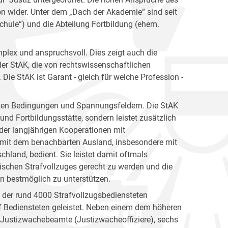
ion wider. Unter dem „Dach der Akademie“ sind seit
hule“) und die Abteilung Fortbildung (ehem.
plex und anspruchsvoll. Dies zeigt auch die
er StAK, die von rechtswissenschaftlichen
ie StAK ist Garant - gleich für welche Profession -
gsten Bedingungen und Spannungsfeldern. Die StAK
und Fortbildungsstätte, sondern leistet zusätzlich
h der langjährigen Kooperationen mit
 mit dem benachbarten Ausland, insbesondere mit
hland, bedient. Sie leistet damit oftmals
ischen Strafvollzuges gerecht zu werden und die
en bestmöglich zu unterstützen.
n der rund 4000 Strafvollzugsbediensteten
 Bediensteten geleistet. Neben einem dem höheren
e Justizwachebeamte (Justizwacheoffiziere), sechs