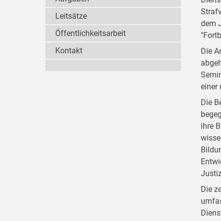
Straf
Leitsätze
dem J
Öffentlichkeitsarbeit
"Fort
Kontakt
Die A
abgeh
Semin
einer
Die B
begeg
ihre 
wisse
Bildu
Entwi
Justi
Die z
umfas
Diens