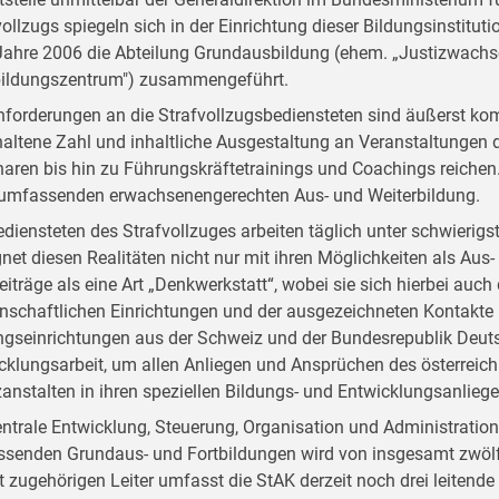
vollzugs spiegeln sich in der Einrichtung dieser Bildungsinstitut
ahre 2006 die Abteilung Grundausbildung (ehem. „Justizwachsc
bildungszentrum") zusammengeführt.
nforderungen an die Strafvollzugsbediensteten sind äußerst kom
altene Zahl und inhaltliche Ausgestaltung an Veranstaltungen d
aren bis hin zu Führungskräftetrainings und Coachings reichen. D
 umfassenden erwachsenengerechten Aus- und Weiterbildung.
ediensteten des Strafvollzuges arbeiten täglich unter schwieri
net diesen Realitäten nicht nur mit ihren Möglichkeiten als Aus- 
Beiträge als eine Art „Denkwerkstatt“, wobei sie sich hierbei auc
nschaftlichen Einrichtungen und der ausgezeichneten Kontakte
ngseinrichtungen aus der Schweiz und der Bundesrepublik Deutsc
cklungsarbeit, um allen Anliegen und Ansprüchen des österreich
zanstalten in ihren speziellen Bildungs- und Entwicklungsanlieg
entrale Entwicklung, Steuerung, Organisation und Administratio
senden Grundaus- und Fortbildungen wird von insgesamt zwölf
t zugehörigen Leiter umfasst die StAK derzeit noch drei leitend