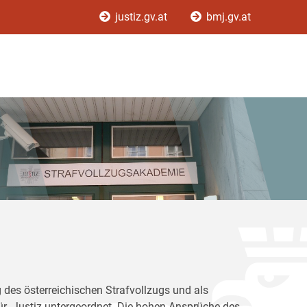
justiz.gv.at
bmj.gv.at
 des österreichischen Strafvollzugs und als
für Justiz untergeordnet. Die hohen Ansprüche des