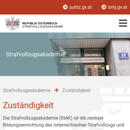
Zur
Zum
Zum
justiz.gv.at
bmj.gv.at
Hauptnavigation
Inhalt
Untermenü
[1]
[2]
[3]
REPUBLIK ÖSTERREICH
STRAFVOLLZUGSAKADEMIE
Strafvollzugsakademie
Strafvollzugsakademie
Zuständigkeit
Zuständigkeit
Die Strafvollzugsakademie (StAK) ist die zentrale
Bildungseinrichtung des österreichischen Strafvollzugs und