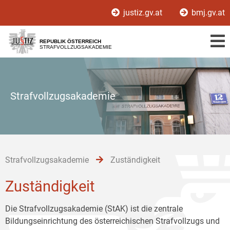
Zur
Zum
Zum
justiz.gv.at
bmj.gv.at
Hauptnavigation
Inhalt
Untermenü
[1]
[2]
[3]
REPUBLIK ÖSTERREICH
STRAFVOLLZUGSAKADEMIE
Strafvollzugsakademie
Strafvollzugsakademie
Zuständigkeit
Zuständigkeit
Die Strafvollzugsakademie (StAK) ist die zentrale
Bildungseinrichtung des österreichischen Strafvollzugs und