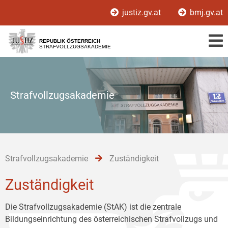
Zur
Zum
Zum
justiz.gv.at
bmj.gv.at
Hauptnavigation
Inhalt
Untermenü
[1]
[2]
[3]
REPUBLIK ÖSTERREICH
STRAFVOLLZUGSAKADEMIE
Strafvollzugsakademie
Strafvollzugsakademie
Zuständigkeit
Zuständigkeit
Die Strafvollzugsakademie (StAK) ist die zentrale
Bildungseinrichtung des österreichischen Strafvollzugs und