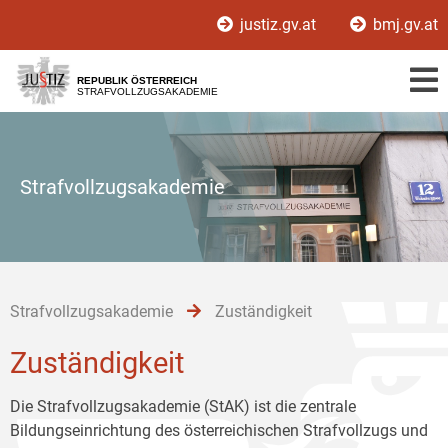
Zur
Zum
Zum
justiz.gv.at
bmj.gv.at
Hauptnavigation
Inhalt
Untermenü
[1]
[2]
[3]
REPUBLIK ÖSTERREICH
STRAFVOLLZUGSAKADEMIE
Strafvollzugsakademie
Strafvollzugsakademie
Zuständigkeit
Zuständigkeit
Die Strafvollzugsakademie (StAK) ist die zentrale
Bildungseinrichtung des österreichischen Strafvollzugs und