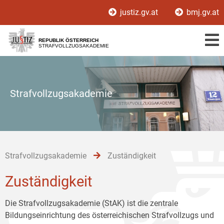
Zur
Zum
Zum
justiz.gv.at
bmj.gv.at
Hauptnavigation
Inhalt
Untermenü
[1]
[2]
[3]
REPUBLIK ÖSTERREICH
STRAFVOLLZUGSAKADEMIE
Strafvollzugsakademie
Strafvollzugsakademie
Zuständigkeit
Zuständigkeit
Die Strafvollzugsakademie (StAK) ist die zentrale
Bildungseinrichtung des österreichischen Strafvollzugs und