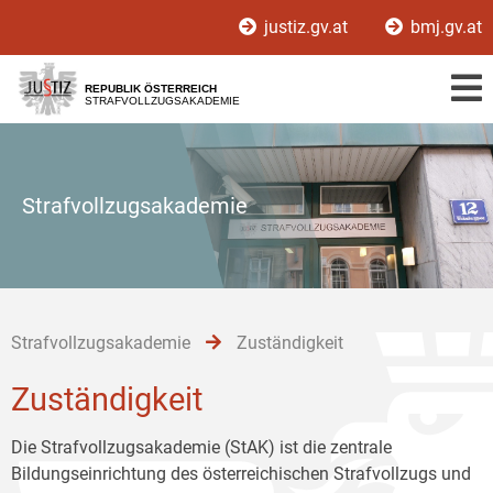
Zur
Zum
Zum
justiz.gv.at
bmj.gv.at
Hauptnavigation
Inhalt
Untermenü
[1]
[2]
[3]
REPUBLIK ÖSTERREICH
STRAFVOLLZUGSAKADEMIE
Strafvollzugsakademie
Strafvollzugsakademie
Zuständigkeit
Zuständigkeit
Die Strafvollzugsakademie (StAK) ist die zentrale
Bildungseinrichtung des österreichischen Strafvollzugs und