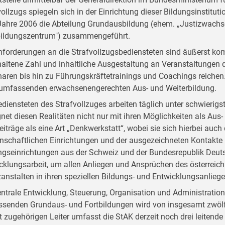
vollzugs spiegeln sich in der Einrichtung dieser Bildungsinstitut
ahre 2006 die Abteilung Grundausbildung (ehem. „Justizwachsc
bildungszentrum") zusammengeführt.
nforderungen an die Strafvollzugsbediensteten sind äußerst kom
altene Zahl und inhaltliche Ausgestaltung an Veranstaltungen d
aren bis hin zu Führungskräftetrainings und Coachings reichen. D
 umfassenden erwachsenengerechten Aus- und Weiterbildung.
ediensteten des Strafvollzuges arbeiten täglich unter schwieri
net diesen Realitäten nicht nur mit ihren Möglichkeiten als Aus- 
Beiträge als eine Art „Denkwerkstatt“, wobei sie sich hierbei auc
nschaftlichen Einrichtungen und der ausgezeichneten Kontakte
ngseinrichtungen aus der Schweiz und der Bundesrepublik Deutsc
cklungsarbeit, um allen Anliegen und Ansprüchen des österreich
zanstalten in ihren speziellen Bildungs- und Entwicklungsanlieg
entrale Entwicklung, Steuerung, Organisation und Administratio
senden Grundaus- und Fortbildungen wird von insgesamt zwölf
t zugehörigen Leiter umfasst die StAK derzeit noch drei leitend