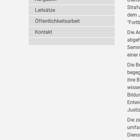
Straf
Leitsätze
dem J
Öffentlichkeitsarbeit
"Fort
Kontakt
Die A
abgeh
Semin
einer
Die B
begeg
ihre 
wisse
Bildu
Entwi
Justi
Die z
umfas
Diens