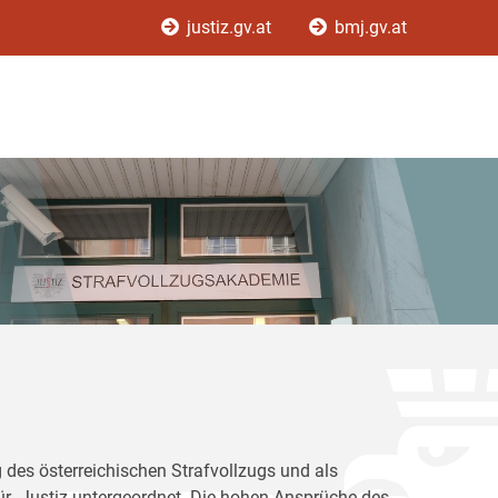
justiz.gv.at
bmj.gv.at
 des österreichischen Strafvollzugs und als
für Justiz untergeordnet. Die hohen Ansprüche des