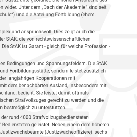
ion wider. Unter dem „Dach der Akademie“ sind seit
hule“) und die Abteilung Fortbildung (ehem.
plex und anspruchsvoll. Dies zeigt auch die
er StAK, die von rechtswissenschaftlichen
ie StAK ist Garant - gleich für welche Profession -
gsten Bedingungen und Spannungsfeldern. Die StAK
und Fortbildungsstätte, sondern leistet zusätzlich
h der langjährigen Kooperationen mit
 mit dem benachbarten Ausland, insbesondere mit
hland, bedient. Sie leistet damit oftmals
ischen Strafvollzuges gerecht zu werden und die
en bestmöglich zu unterstützen.
n der rund 4000 Strafvollzugsbediensteten
 Bediensteten geleistet. Neben einem dem höheren
e Justizwachebeamte (Justizwacheoffiziere), sechs