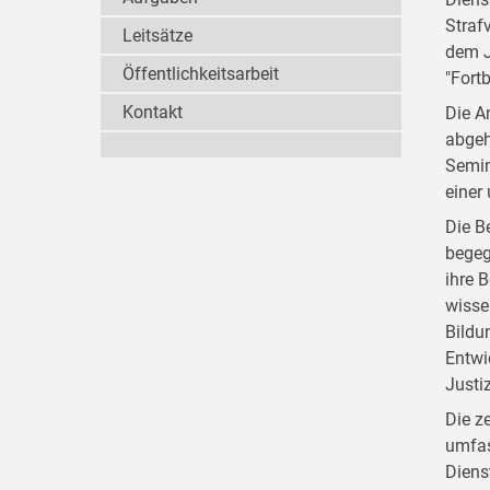
Straf
Leitsätze
dem J
Öffentlichkeitsarbeit
"Fort
Kontakt
Die A
abgeh
Semin
einer
Die B
begeg
ihre 
wisse
Bildu
Entwi
Justi
Die z
umfas
Diens