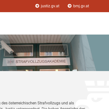
justiz.gv.at
bmj.gv.at
 des österreichischen Strafvollzugs und als
für Justiz untergeordnet. Die hohen Ansprüche des