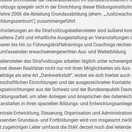
vollzugs spiegeln sich in der Einrichtung dieser Bildungsinstitut
ahre 2006 die Abteilung Grundausbildung (ehem. „Justizwachsc
bildungszentrum") zusammengeführt.
nforderungen an die Strafvollzugsbediensteten sind äußerst kom
altene Zahl und inhaltliche Ausgestaltung an Veranstaltungen d
aren bis hin zu Führungskräftetrainings und Coachings reichen. D
 umfassenden erwachsenengerechten Aus- und Weiterbildung.
ediensteten des Strafvollzuges arbeiten täglich unter schwieri
net diesen Realitäten nicht nur mit ihren Möglichkeiten als Aus- 
Beiträge als eine Art „Denkwerkstatt“, wobei sie sich hierbei auc
nschaftlichen Einrichtungen und der ausgezeichneten Kontakte
ngseinrichtungen aus der Schweiz und der Bundesrepublik Deutsc
cklungsarbeit, um allen Anliegen und Ansprüchen des österreich
zanstalten in ihren speziellen Bildungs- und Entwicklungsanlieg
entrale Entwicklung, Steuerung, Organisation und Administratio
senden Grundaus- und Fortbildungen wird von insgesamt zwölf
t zugehörigen Leiter umfasst die StAK derzeit noch drei leitend