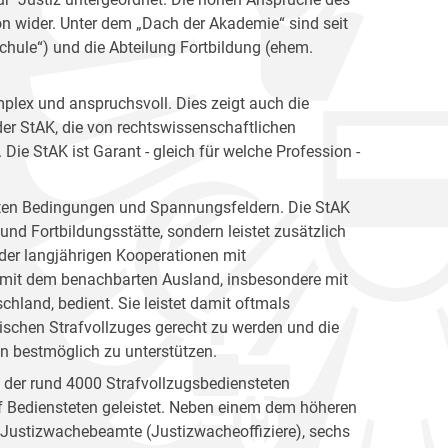
ion wider. Unter dem „Dach der Akademie“ sind seit
hule“) und die Abteilung Fortbildung (ehem.
plex und anspruchsvoll. Dies zeigt auch die
er StAK, die von rechtswissenschaftlichen
ie StAK ist Garant - gleich für welche Profession -
gsten Bedingungen und Spannungsfeldern. Die StAK
und Fortbildungsstätte, sondern leistet zusätzlich
h der langjährigen Kooperationen mit
 mit dem benachbarten Ausland, insbesondere mit
hland, bedient. Sie leistet damit oftmals
ischen Strafvollzuges gerecht zu werden und die
en bestmöglich zu unterstützen.
n der rund 4000 Strafvollzugsbediensteten
 Bediensteten geleistet. Neben einem dem höheren
e Justizwachebeamte (Justizwacheoffiziere), sechs