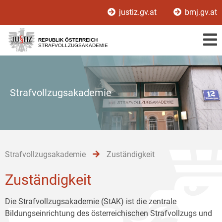
Zur
Zum
Zum
justiz.gv.at
bmj.gv.at
Hauptnavigation
Inhalt
Untermenü
[1]
[2]
[3]
REPUBLIK ÖSTERREICH
STRAFVOLLZUGSAKADEMIE
Strafvollzugsakademie
Strafvollzugsakademie
Zuständigkeit
Zuständigkeit
Die Strafvollzugsakademie (StAK) ist die zentrale
Bildungseinrichtung des österreichischen Strafvollzugs und