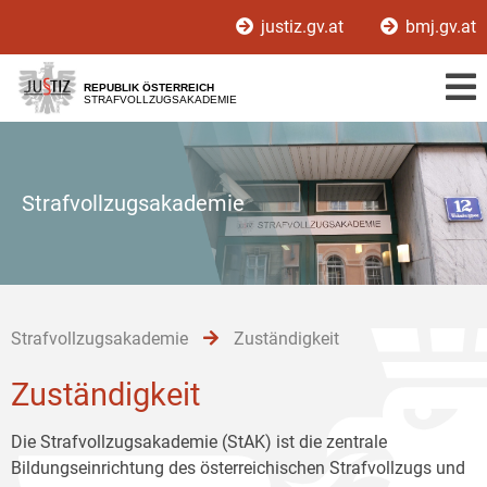
Zur
Zum
Zum
justiz.gv.at
bmj.gv.at
Hauptnavigation
Inhalt
Untermenü
[1]
[2]
[3]
REPUBLIK ÖSTERREICH
STRAFVOLLZUGSAKADEMIE
Strafvollzugsakademie
Strafvollzugsakademie
Zuständigkeit
Zuständigkeit
Die Strafvollzugsakademie (StAK) ist die zentrale
Bildungseinrichtung des österreichischen Strafvollzugs und