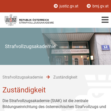
Zur
Zum
Zum
justiz.gv.at
bmj.gv.at
Hauptnavigation
Inhalt
Untermenü
[1]
[2]
[3]
REPUBLIK ÖSTERREICH
STRAFVOLLZUGSAKADEMIE
Strafvollzugsakademie
Strafvollzugsakademie
Zuständigkeit
Zuständigkeit
Die Strafvollzugsakademie (StAK) ist die zentrale
Bildungseinrichtung des österreichischen Strafvollzugs und