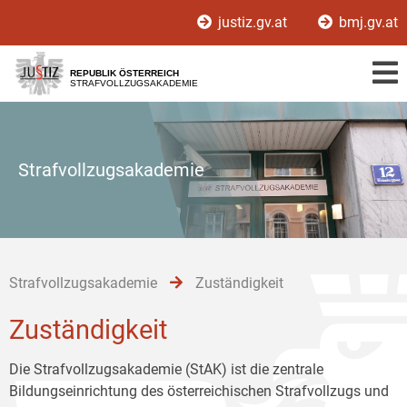
Zur
Zum
Zum
justiz.gv.at
bmj.gv.at
Hauptnavigation
Inhalt
Untermenü
[1]
[2]
[3]
REPUBLIK ÖSTERREICH
STRAFVOLLZUGSAKADEMIE
Strafvollzugsakademie
Strafvollzugsakademie
Zuständigkeit
Zuständigkeit
Die Strafvollzugsakademie (StAK) ist die zentrale
Bildungseinrichtung des österreichischen Strafvollzugs und