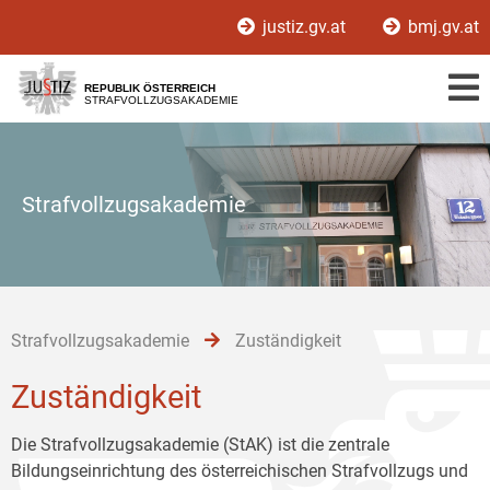
Zur
Zum
Zum
justiz.gv.at
bmj.gv.at
Hauptnavigation
Inhalt
Untermenü
[1]
[2]
[3]
REPUBLIK ÖSTERREICH
STRAFVOLLZUGSAKADEMIE
Strafvollzugsakademie
Strafvollzugsakademie
Zuständigkeit
Zuständigkeit
Die Strafvollzugsakademie (StAK) ist die zentrale
Bildungseinrichtung des österreichischen Strafvollzugs und