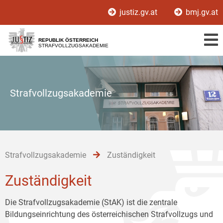
Zur
Zum
Zum
justiz.gv.at
bmj.gv.at
Hauptnavigation
Inhalt
Untermenü
[1]
[2]
[3]
REPUBLIK ÖSTERREICH
STRAFVOLLZUGSAKADEMIE
Strafvollzugsakademie
Strafvollzugsakademie
Zuständigkeit
Zuständigkeit
Die Strafvollzugsakademie (StAK) ist die zentrale
Bildungseinrichtung des österreichischen Strafvollzugs und