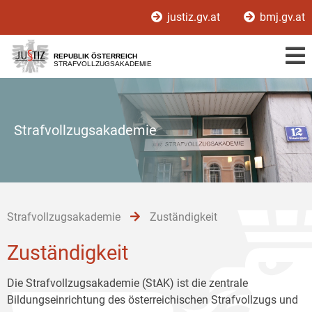
Zur
Zum
Zum
justiz.gv.at
bmj.gv.at
Hauptnavigation
Inhalt
Untermenü
[1]
[2]
[3]
REPUBLIK ÖSTERREICH
STRAFVOLLZUGSAKADEMIE
Strafvollzugsakademie
Strafvollzugsakademie
Zuständigkeit
Zuständigkeit
Die Strafvollzugsakademie (StAK) ist die zentrale
Bildungseinrichtung des österreichischen Strafvollzugs und