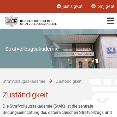
Zur
Zum
Zum
justiz.gv.at
bmj.gv.at
Hauptnavigation
Inhalt
Untermenü
[1]
[2]
[3]
REPUBLIK ÖSTERREICH
STRAFVOLLZUGSAKADEMIE
Strafvollzugsakademie
Strafvollzugsakademie
Zuständigkeit
Zuständigkeit
Die Strafvollzugsakademie (StAK) ist die zentrale
Bildungseinrichtung des österreichischen Strafvollzugs und