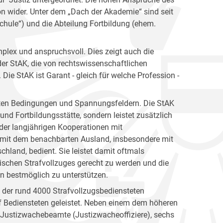
ion wider. Unter dem „Dach der Akademie“ sind seit
hule“) und die Abteilung Fortbildung (ehem.
plex und anspruchsvoll. Dies zeigt auch die
er StAK, die von rechtswissenschaftlichen
ie StAK ist Garant - gleich für welche Profession -
gsten Bedingungen und Spannungsfeldern. Die StAK
und Fortbildungsstätte, sondern leistet zusätzlich
h der langjährigen Kooperationen mit
 mit dem benachbarten Ausland, insbesondere mit
hland, bedient. Sie leistet damit oftmals
ischen Strafvollzuges gerecht zu werden und die
en bestmöglich zu unterstützen.
n der rund 4000 Strafvollzugsbediensteten
 Bediensteten geleistet. Neben einem dem höheren
e Justizwachebeamte (Justizwacheoffiziere), sechs