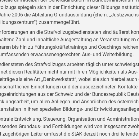
vollzugs spiegeln sich in der Einrichtung dieser Bildungsinstitut
ahre 2006 die Abteilung Grundausbildung (ehem. „Justizwachsc
bildungszentrum") zusammengeführt.
nforderungen an die Strafvollzugsbediensteten sind äußerst kom
altene Zahl und inhaltliche Ausgestaltung an Veranstaltungen d
aren bis hin zu Führungskräftetrainings und Coachings reichen. D
 umfassenden erwachsenengerechten Aus- und Weiterbildung.
ediensteten des Strafvollzuges arbeiten täglich unter schwieri
net diesen Realitäten nicht nur mit ihren Möglichkeiten als Aus- 
Beiträge als eine Art „Denkwerkstatt“, wobei sie sich hierbei auc
nschaftlichen Einrichtungen und der ausgezeichneten Kontakte
ngseinrichtungen aus der Schweiz und der Bundesrepublik Deutsc
cklungsarbeit, um allen Anliegen und Ansprüchen des österreich
zanstalten in ihren speziellen Bildungs- und Entwicklungsanlieg
entrale Entwicklung, Steuerung, Organisation und Administratio
senden Grundaus- und Fortbildungen wird von insgesamt zwölf
t zugehörigen Leiter umfasst die StAK derzeit noch drei leitend