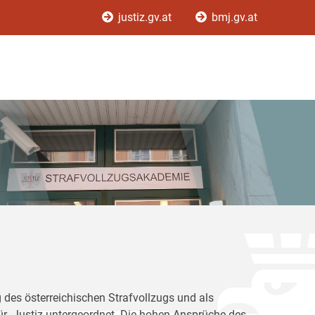
justiz.gv.at
bmj.gv.at
 des österreichischen Strafvollzugs und als
für Justiz untergeordnet. Die hohen Ansprüche des