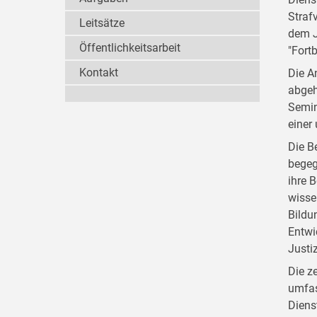
Straf
Leitsätze
dem J
Öffentlichkeitsarbeit
"Fort
Kontakt
Die A
abgeh
Semin
einer
Die B
begeg
ihre 
wisse
Bildu
Entwi
Justi
Die z
umfas
Diens