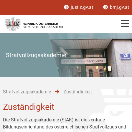
Zur
Zum
Zum
justiz.gv.at
bmj.gv.at
Hauptnavigation
Inhalt
Untermenü
[1]
[2]
[3]
REPUBLIK ÖSTERREICH
STRAFVOLLZUGSAKADEMIE
Strafvollzugsakademie
Strafvollzugsakademie
Zuständigkeit
Zuständigkeit
Die Strafvollzugsakademie (StAK) ist die zentrale
Bildungseinrichtung des österreichischen Strafvollzugs und