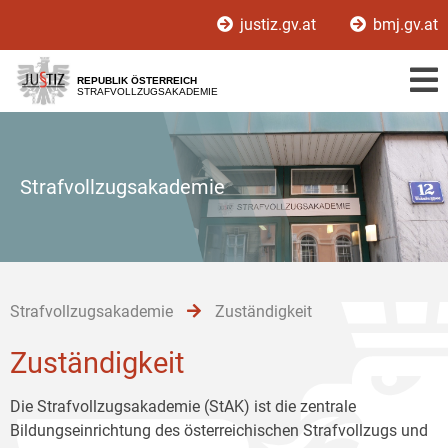
Zur
Zum
Zum
justiz.gv.at
bmj.gv.at
Hauptnavigation
Inhalt
Untermenü
[1]
[2]
[3]
REPUBLIK ÖSTERREICH
STRAFVOLLZUGSAKADEMIE
Strafvollzugsakademie
Strafvollzugsakademie
Zuständigkeit
Zuständigkeit
Die Strafvollzugsakademie (StAK) ist die zentrale
Bildungseinrichtung des österreichischen Strafvollzugs und