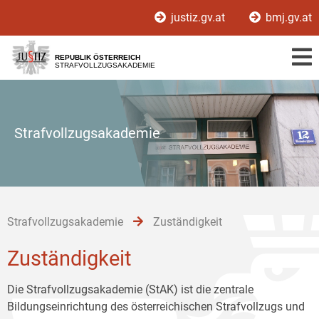
Zur
Zum
Zum
justiz.gv.at
bmj.gv.at
Hauptnavigation
Inhalt
Untermenü
[1]
[2]
[3]
REPUBLIK ÖSTERREICH
STRAFVOLLZUGSAKADEMIE
Strafvollzugsakademie
Strafvollzugsakademie
Zuständigkeit
Zuständigkeit
Die Strafvollzugsakademie (StAK) ist die zentrale
Bildungseinrichtung des österreichischen Strafvollzugs und