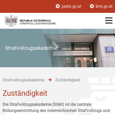
Zur
Zum
Zum
justiz.gv.at
bmj.gv.at
Hauptnavigation
Inhalt
Untermenü
[1]
[2]
[3]
REPUBLIK ÖSTERREICH
STRAFVOLLZUGSAKADEMIE
Strafvollzugsakademie
Strafvollzugsakademie
Zuständigkeit
Zuständigkeit
Die Strafvollzugsakademie (StAK) ist die zentrale
Bildungseinrichtung des österreichischen Strafvollzugs und