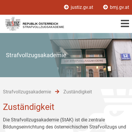
Zur
Zum
Zum
justiz.gv.at
bmj.gv.at
Hauptnavigation
Inhalt
Untermenü
[1]
[2]
[3]
REPUBLIK ÖSTERREICH
STRAFVOLLZUGSAKADEMIE
Strafvollzugsakademie
Strafvollzugsakademie
Zuständigkeit
Zuständigkeit
Die Strafvollzugsakademie (StAK) ist die zentrale
Bildungseinrichtung des österreichischen Strafvollzugs und