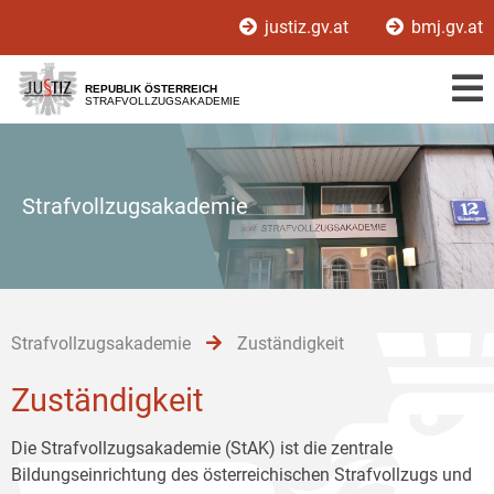
Zur
Zum
Zum
justiz.gv.at
bmj.gv.at
Hauptnavigation
Inhalt
Untermenü
[1]
[2]
[3]
REPUBLIK ÖSTERREICH
STRAFVOLLZUGSAKADEMIE
Strafvollzugsakademie
Strafvollzugsakademie
Zuständigkeit
Zuständigkeit
Die Strafvollzugsakademie (StAK) ist die zentrale
Bildungseinrichtung des österreichischen Strafvollzugs und