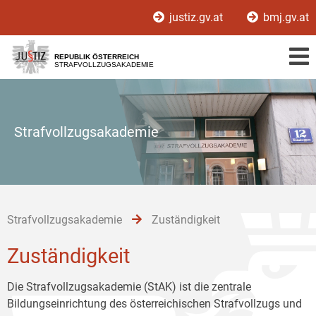
Zur
Zum
Zum
justiz.gv.at
bmj.gv.at
Hauptnavigation
Inhalt
Untermenü
[1]
[2]
[3]
REPUBLIK ÖSTERREICH
STRAFVOLLZUGSAKADEMIE
Strafvollzugsakademie
Strafvollzugsakademie
Zuständigkeit
Zuständigkeit
Die Strafvollzugsakademie (StAK) ist die zentrale
Bildungseinrichtung des österreichischen Strafvollzugs und