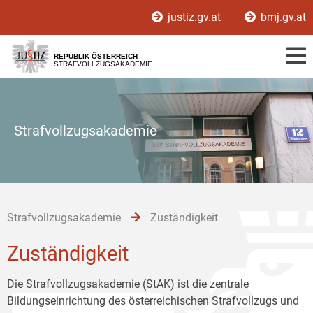
Zur
Zum
Zum
justiz.gv.at
bmj.gv.at
Hauptnavigation
Inhalt
Untermenü
[1]
[2]
[3]
REPUBLIK ÖSTERREICH
STRAFVOLLZUGSAKADEMIE
Strafvollzugsakademie
Strafvollzugsakademie
Zuständigkeit
Zuständigkeit
Die Strafvollzugsakademie (StAK) ist die zentrale
Bildungseinrichtung des österreichischen Strafvollzugs und