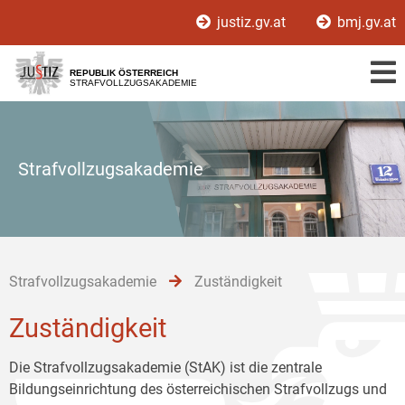
Zur
Zum
Zum
justiz.gv.at
bmj.gv.at
Hauptnavigation
Inhalt
Untermenü
[1]
[2]
[3]
REPUBLIK ÖSTERREICH
STRAFVOLLZUGSAKADEMIE
Strafvollzugsakademie
Strafvollzugsakademie
Zuständigkeit
Zuständigkeit
Die Strafvollzugsakademie (StAK) ist die zentrale
Bildungseinrichtung des österreichischen Strafvollzugs und