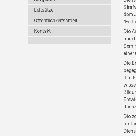
Straf
Leitsätze
dem J
Öffentlichkeitsarbeit
"Fort
Kontakt
Die A
abgeh
Semin
einer
Die B
begeg
ihre 
wisse
Bildu
Entwi
Justi
Die z
umfas
Diens