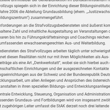
vollzugs spiegeln sich in der Einrichtung dieser Bildungsinstitut
ahre 2006 die Abteilung Grundausbildung (ehem. „Justizwachsc
bildungszentrum") zusammengeführt.
nforderungen an die Strafvollzugsbediensteten sind äußerst kom
altene Zahl und inhaltliche Ausgestaltung an Veranstaltungen d
aren bis hin zu Führungskräftetrainings und Coachings reichen. D
 umfassenden erwachsenengerechten Aus- und Weiterbildung.
ediensteten des Strafvollzuges arbeiten täglich unter schwieri
net diesen Realitäten nicht nur mit ihren Möglichkeiten als Aus- 
Beiträge als eine Art „Denkwerkstatt“, wobei sie sich hierbei auc
nschaftlichen Einrichtungen und der ausgezeichneten Kontakte
ngseinrichtungen aus der Schweiz und der Bundesrepublik Deutsc
cklungsarbeit, um allen Anliegen und Ansprüchen des österreich
zanstalten in ihren speziellen Bildungs- und Entwicklungsanlieg
entrale Entwicklung, Steuerung, Organisation und Administratio
senden Grundaus- und Fortbildungen wird von insgesamt zwölf
t zugehörigen Leiter umfasst die StAK derzeit noch drei leitend