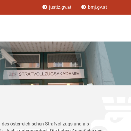
justiz.gv.at
bmj.gv.at
 des österreichischen Strafvollzugs und als
für Justiz untergeordnet. Die hohen Ansprüche des