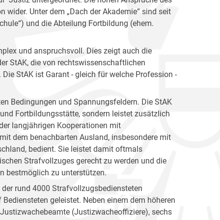
ion wider. Unter dem „Dach der Akademie“ sind seit
hule“) und die Abteilung Fortbildung (ehem.
plex und anspruchsvoll. Dies zeigt auch die
er StAK, die von rechtswissenschaftlichen
ie StAK ist Garant - gleich für welche Profession -
gsten Bedingungen und Spannungsfeldern. Die StAK
und Fortbildungsstätte, sondern leistet zusätzlich
h der langjährigen Kooperationen mit
 mit dem benachbarten Ausland, insbesondere mit
hland, bedient. Sie leistet damit oftmals
ischen Strafvollzuges gerecht zu werden und die
en bestmöglich zu unterstützen.
n der rund 4000 Strafvollzugsbediensteten
 Bediensteten geleistet. Neben einem dem höheren
e Justizwachebeamte (Justizwacheoffiziere), sechs