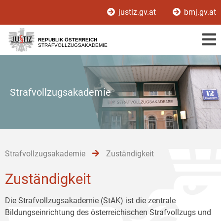
Zur
Zum
Zum
justiz.gv.at
bmj.gv.at
Hauptnavigation
Inhalt
Untermenü
[1]
[2]
[3]
REPUBLIK ÖSTERREICH
STRAFVOLLZUGSAKADEMIE
Strafvollzugsakademie
Strafvollzugsakademie
Zuständigkeit
Zuständigkeit
Die Strafvollzugsakademie (StAK) ist die zentrale
Bildungseinrichtung des österreichischen Strafvollzugs und