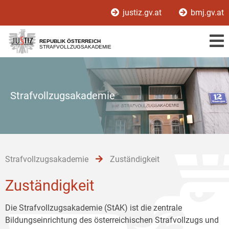
Zur
Zum
Zum
justiz.gv.at
bmj.gv.at
Hauptnavigation
Inhalt
Untermenü
[1]
[2]
[3]
REPUBLIK ÖSTERREICH
STRAFVOLLZUGSAKADEMIE
Strafvollzugsakademie
Strafvollzugsakademie
Zuständigkeit
Zuständigkeit
Die Strafvollzugsakademie (StAK) ist die zentrale
Bildungseinrichtung des österreichischen Strafvollzugs und