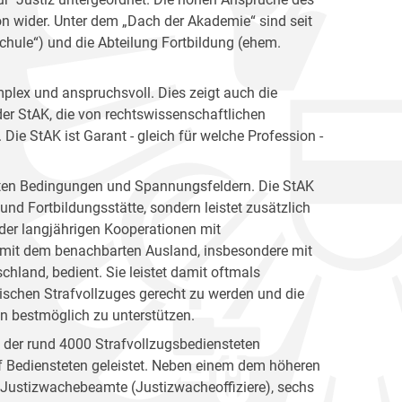
ion wider. Unter dem „Dach der Akademie“ sind seit
hule“) und die Abteilung Fortbildung (ehem.
plex und anspruchsvoll. Dies zeigt auch die
er StAK, die von rechtswissenschaftlichen
ie StAK ist Garant - gleich für welche Profession -
gsten Bedingungen und Spannungsfeldern. Die StAK
und Fortbildungsstätte, sondern leistet zusätzlich
h der langjährigen Kooperationen mit
 mit dem benachbarten Ausland, insbesondere mit
hland, bedient. Sie leistet damit oftmals
ischen Strafvollzuges gerecht zu werden und die
en bestmöglich zu unterstützen.
n der rund 4000 Strafvollzugsbediensteten
 Bediensteten geleistet. Neben einem dem höheren
e Justizwachebeamte (Justizwacheoffiziere), sechs