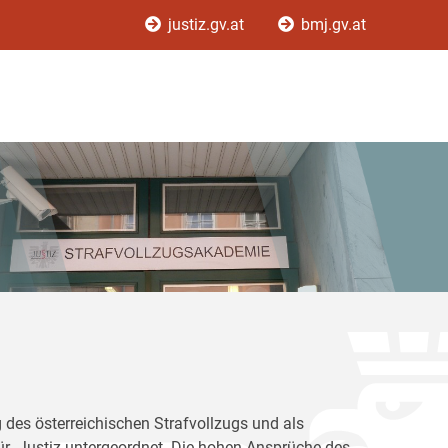
justiz.gv.at
bmj.gv.at
 des österreichischen Strafvollzugs und als
für Justiz untergeordnet. Die hohen Ansprüche des