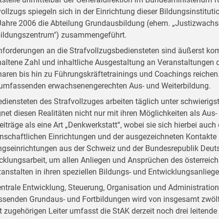
vollzugs spiegeln sich in der Einrichtung dieser Bildungsinstitut
ahre 2006 die Abteilung Grundausbildung (ehem. „Justizwachsc
bildungszentrum") zusammengeführt.
nforderungen an die Strafvollzugsbediensteten sind äußerst kom
altene Zahl und inhaltliche Ausgestaltung an Veranstaltungen d
aren bis hin zu Führungskräftetrainings und Coachings reichen. D
 umfassenden erwachsenengerechten Aus- und Weiterbildung.
ediensteten des Strafvollzuges arbeiten täglich unter schwieri
net diesen Realitäten nicht nur mit ihren Möglichkeiten als Aus- 
Beiträge als eine Art „Denkwerkstatt“, wobei sie sich hierbei auc
nschaftlichen Einrichtungen und der ausgezeichneten Kontakte
ngseinrichtungen aus der Schweiz und der Bundesrepublik Deutsc
cklungsarbeit, um allen Anliegen und Ansprüchen des österreich
zanstalten in ihren speziellen Bildungs- und Entwicklungsanlieg
entrale Entwicklung, Steuerung, Organisation und Administratio
senden Grundaus- und Fortbildungen wird von insgesamt zwölf
t zugehörigen Leiter umfasst die StAK derzeit noch drei leitend