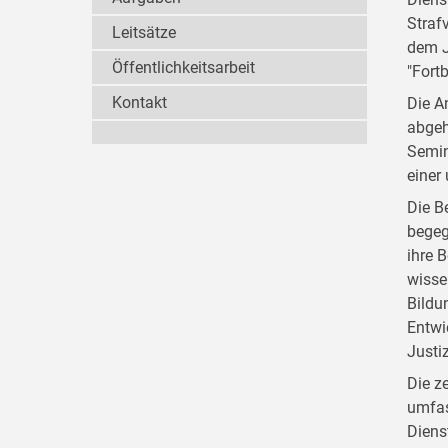
Straf
Leitsätze
dem J
Öffentlichkeitsarbeit
"Fort
Kontakt
Die A
abgeh
Semin
einer
Die B
begeg
ihre 
wisse
Bildu
Entwi
Justi
Die z
umfas
Diens