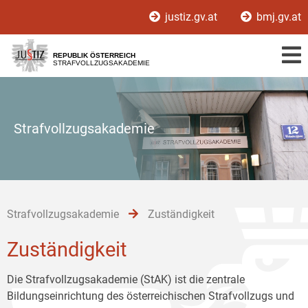
Zur
Zum
Zum
justiz.gv.at
bmj.gv.at
Hauptnavigation
Inhalt
Untermenü
[1]
[2]
[3]
REPUBLIK ÖSTERREICH
STRAFVOLLZUGSAKADEMIE
Strafvollzugsakademie
Strafvollzugsakademie
Zuständigkeit
Zuständigkeit
Die Strafvollzugsakademie (StAK) ist die zentrale
Bildungseinrichtung des österreichischen Strafvollzugs und