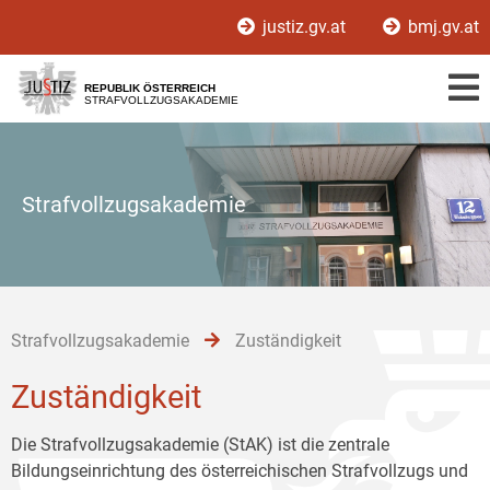
Zur
Zum
Zum
justiz.gv.at
bmj.gv.at
Hauptnavigation
Inhalt
Untermenü
[1]
[2]
[3]
REPUBLIK ÖSTERREICH
STRAFVOLLZUGSAKADEMIE
Strafvollzugsakademie
Strafvollzugsakademie
Zuständigkeit
Zuständigkeit
Die Strafvollzugsakademie (StAK) ist die zentrale
Bildungseinrichtung des österreichischen Strafvollzugs und