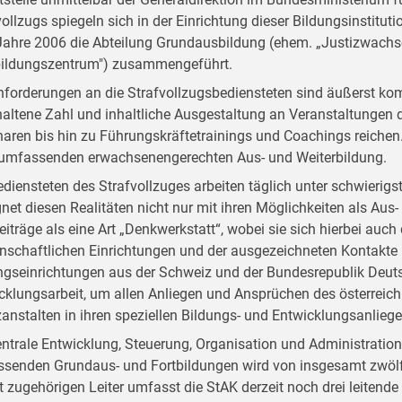
vollzugs spiegeln sich in der Einrichtung dieser Bildungsinstitut
ahre 2006 die Abteilung Grundausbildung (ehem. „Justizwachsc
bildungszentrum") zusammengeführt.
nforderungen an die Strafvollzugsbediensteten sind äußerst kom
altene Zahl und inhaltliche Ausgestaltung an Veranstaltungen d
aren bis hin zu Führungskräftetrainings und Coachings reichen. D
 umfassenden erwachsenengerechten Aus- und Weiterbildung.
ediensteten des Strafvollzuges arbeiten täglich unter schwieri
net diesen Realitäten nicht nur mit ihren Möglichkeiten als Aus- 
Beiträge als eine Art „Denkwerkstatt“, wobei sie sich hierbei auc
nschaftlichen Einrichtungen und der ausgezeichneten Kontakte
ngseinrichtungen aus der Schweiz und der Bundesrepublik Deutsc
cklungsarbeit, um allen Anliegen und Ansprüchen des österreich
zanstalten in ihren speziellen Bildungs- und Entwicklungsanlieg
entrale Entwicklung, Steuerung, Organisation und Administratio
senden Grundaus- und Fortbildungen wird von insgesamt zwölf
t zugehörigen Leiter umfasst die StAK derzeit noch drei leitend