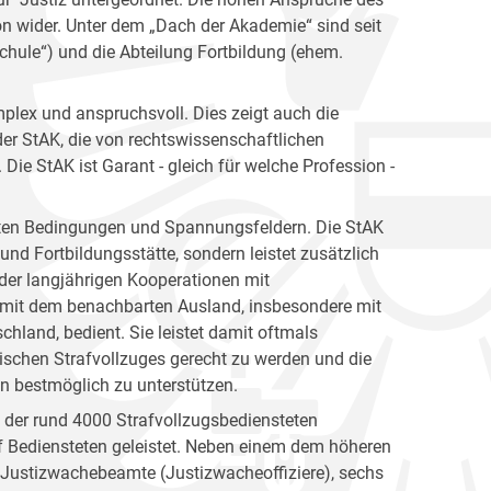
ion wider. Unter dem „Dach der Akademie“ sind seit
hule“) und die Abteilung Fortbildung (ehem.
plex und anspruchsvoll. Dies zeigt auch die
er StAK, die von rechtswissenschaftlichen
ie StAK ist Garant - gleich für welche Profession -
gsten Bedingungen und Spannungsfeldern. Die StAK
und Fortbildungsstätte, sondern leistet zusätzlich
h der langjährigen Kooperationen mit
 mit dem benachbarten Ausland, insbesondere mit
hland, bedient. Sie leistet damit oftmals
ischen Strafvollzuges gerecht zu werden und die
en bestmöglich zu unterstützen.
n der rund 4000 Strafvollzugsbediensteten
 Bediensteten geleistet. Neben einem dem höheren
e Justizwachebeamte (Justizwacheoffiziere), sechs