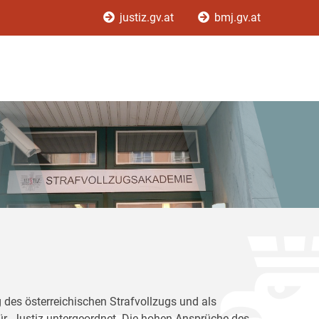
justiz.gv.at
bmj.gv.at
 des österreichischen Strafvollzugs und als
für Justiz untergeordnet. Die hohen Ansprüche des