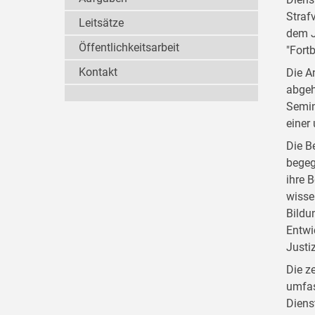
Straf
Leitsätze
dem J
Öffentlichkeitsarbeit
"Fort
Kontakt
Die A
abgeh
Semin
einer
Die B
begeg
ihre 
wisse
Bildu
Entwi
Justi
Die z
umfas
Diens