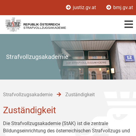
Zur
Zum
Zum
justiz.gv.at
bmj.gv.at
Hauptnavigation
Inhalt
Untermenü
[1]
[2]
[3]
REPUBLIK ÖSTERREICH
STRAFVOLLZUGSAKADEMIE
Strafvollzugsakademie
Strafvollzugsakademie
Zuständigkeit
Zuständigkeit
Die Strafvollzugsakademie (StAK) ist die zentrale
Bildungseinrichtung des österreichischen Strafvollzugs und