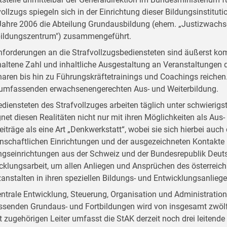
vollzugs spiegeln sich in der Einrichtung dieser Bildungsinstitut
ahre 2006 die Abteilung Grundausbildung (ehem. „Justizwachsc
bildungszentrum") zusammengeführt.
nforderungen an die Strafvollzugsbediensteten sind äußerst kom
altene Zahl und inhaltliche Ausgestaltung an Veranstaltungen d
aren bis hin zu Führungskräftetrainings und Coachings reichen. D
 umfassenden erwachsenengerechten Aus- und Weiterbildung.
ediensteten des Strafvollzuges arbeiten täglich unter schwieri
net diesen Realitäten nicht nur mit ihren Möglichkeiten als Aus- 
Beiträge als eine Art „Denkwerkstatt“, wobei sie sich hierbei auc
nschaftlichen Einrichtungen und der ausgezeichneten Kontakte
ngseinrichtungen aus der Schweiz und der Bundesrepublik Deutsc
cklungsarbeit, um allen Anliegen und Ansprüchen des österreich
zanstalten in ihren speziellen Bildungs- und Entwicklungsanlieg
entrale Entwicklung, Steuerung, Organisation und Administratio
senden Grundaus- und Fortbildungen wird von insgesamt zwölf
t zugehörigen Leiter umfasst die StAK derzeit noch drei leitend