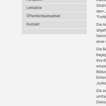
Straf
Leitsätze
dem J
Öffentlichkeitsarbeit
"Fort
Kontakt
Die A
abgeh
Semin
einer
Die B
begeg
ihre 
wisse
Bildu
Entwi
Justi
Die z
umfas
Diens