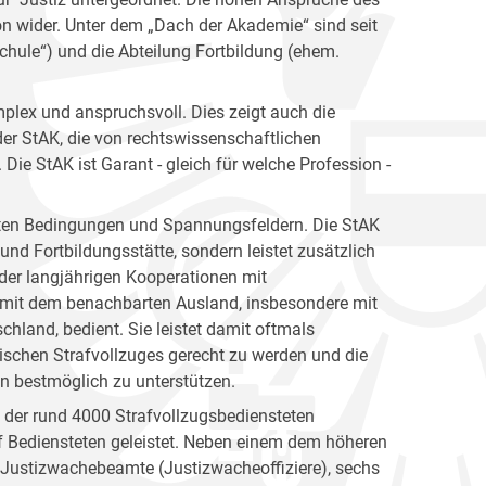
ion wider. Unter dem „Dach der Akademie“ sind seit
hule“) und die Abteilung Fortbildung (ehem.
plex und anspruchsvoll. Dies zeigt auch die
er StAK, die von rechtswissenschaftlichen
ie StAK ist Garant - gleich für welche Profession -
gsten Bedingungen und Spannungsfeldern. Die StAK
und Fortbildungsstätte, sondern leistet zusätzlich
h der langjährigen Kooperationen mit
 mit dem benachbarten Ausland, insbesondere mit
hland, bedient. Sie leistet damit oftmals
ischen Strafvollzuges gerecht zu werden und die
en bestmöglich zu unterstützen.
n der rund 4000 Strafvollzugsbediensteten
 Bediensteten geleistet. Neben einem dem höheren
e Justizwachebeamte (Justizwacheoffiziere), sechs