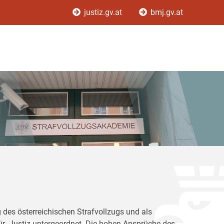
justiz.gv.at
bmj.gv.at
 des österreichischen Strafvollzugs und als
für Justiz untergeordnet. Die hohen Ansprüche des